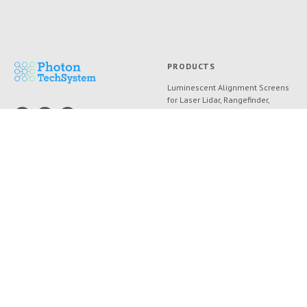
PRODUCTS
Luminescent Alignment Screens
for Laser Lidar, Rangefinder,
Special Equipment
Photonics Education Kits
© 2020-2024
Optical Tables & Accessories
PhotonTechSystem LLC
Visualizers
Software "Optics"
ABOUT US
DOCUMENTS
About company
Privacy policy
Delivery and Payments
News
Articles